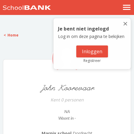
Nostalgische verhalen
×
Log in
Je bent niet ingelogd
Home
Log in om deze pagina te bekijken
Meld je gratis aan
Help
Inloggen
Registreer
John Koorevaar
Kent 0 personen
NA
Woont in -
Marnix school
Dordrecht