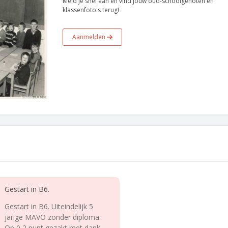
Meld je snel aan en vind jouw oud-schoolgenoten en
klassenfoto's terug!
Aanmelden
Gestart in B6.
Gestart in B6. Uiteindelijk 5
jarige MAVO zonder diploma.
Op 0,2 punt gezakt met dank