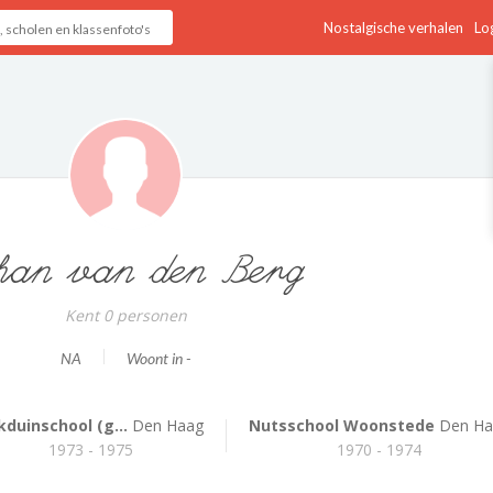
Nostalgische verhalen
Log
han van den Berg
Kent 0 personen
NA
Woont in -
jkduinschool (g...
Den Haag
Nutsschool Woonstede
Den Ha
1973 - 1975
1970 - 1974