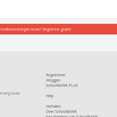
choolherinneringen lezen? Registreer gratis!
Registreren
Inloggen
SchoolBANK PLUS
tvang leuke
Help
Verhalen
Over SchoolBANK
Geschiedenis van SchoolBANK