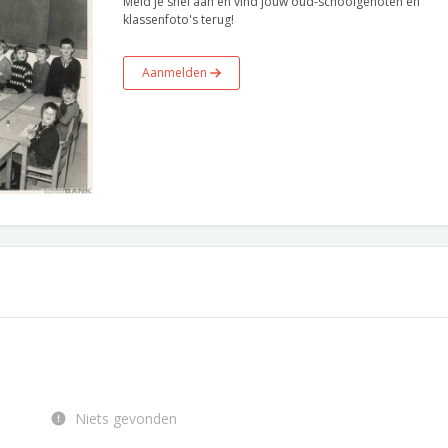
Meld je snel aan en vind jouw oud-schoolgenoten en
klassenfoto's terug!
Aanmelden
Niets gevonden