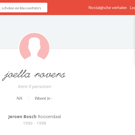
Nostalgische verhalen
Log
joella rovers
Kent 0 personen
NA
Woont in -
Jeroen Bosch
Roosendaal
1990 - 1998