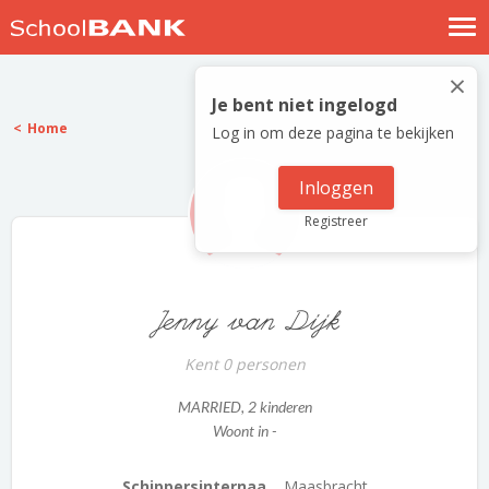
Nostalgische verhalen
×
Log in
Je bent niet ingelogd
Home
Log in om deze pagina te bekijken
Meld je gratis aan
Help
Inloggen
Registreer
Jenny van Dijk
Kent 0 personen
MARRIED
, 2 kinderen
Woont in -
Schippersinternaa...
Maasbracht