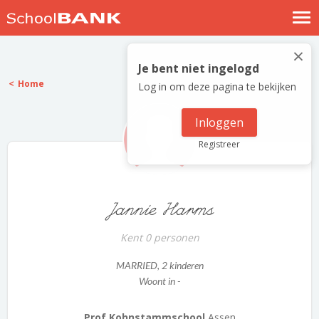
Nostalgische verhalen
×
Log in
Je bent niet ingelogd
Home
Log in om deze pagina te bekijken
Meld je gratis aan
Help
Inloggen
Registreer
Jannie Harms
Kent 0 personen
MARRIED
, 2 kinderen
Woont in -
Prof Kohnstammschool
Assen