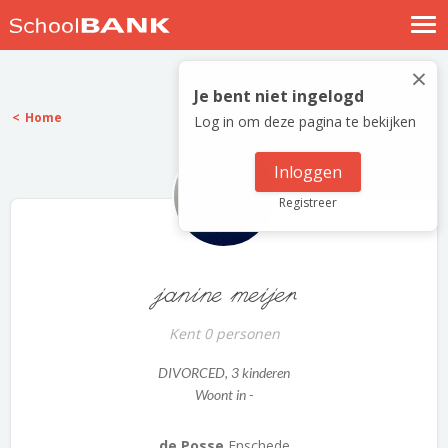
Nostalgische verhalen
×
Log in
Je bent niet ingelogd
Home
Log in om deze pagina te bekijken
Meld je gratis aan
Help
Inloggen
Registreer
janine meijer
Kent 0 personen
DIVORCED
, 3 kinderen
Woont in -
de Posse
Enschede