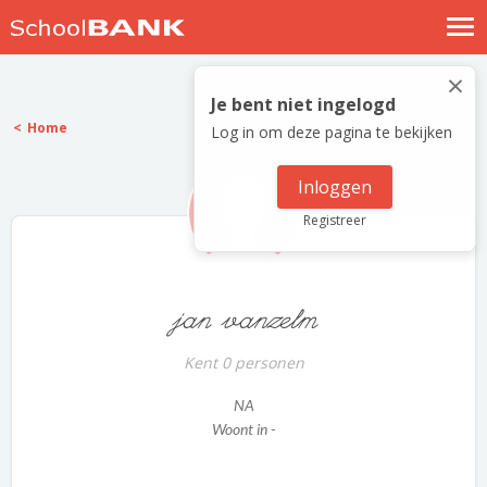
Nostalgische verhalen
×
Log in
Je bent niet ingelogd
Home
Log in om deze pagina te bekijken
Meld je gratis aan
Help
Inloggen
Registreer
jan vanzelm
Kent 0 personen
NA
Woont in -