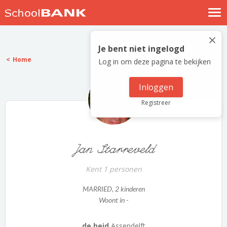
Nostalgische verhalen
×
Log in
Je bent niet ingelogd
Home
Log in om deze pagina te bekijken
Meld je gratis aan
Help
Inloggen
Registreer
Jan Starreveld
Kent 1 personen
MARRIED
, 2 kinderen
Woont in -
de heid
Assendelft