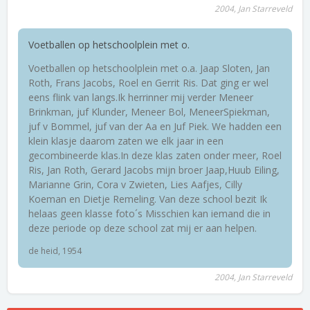
2004, Jan Starreveld
Voetballen op hetschoolplein met o.
Voetballen op hetschoolplein met o.a. Jaap Sloten, Jan
Roth, Frans Jacobs, Roel en Gerrit Ris. Dat ging er wel
eens flink van langs.Ik herrinner mij verder Meneer
Brinkman, juf Klunder, Meneer Bol, MeneerSpiekman,
juf v Bommel, juf van der Aa en Juf Piek. We hadden een
klein klasje daarom zaten we elk jaar in een
gecombineerde klas.In deze klas zaten onder meer, Roel
Ris, Jan Roth, Gerard Jacobs mijn broer Jaap,Huub Eiling,
Marianne Grin, Cora v Zwieten, Lies Aafjes, Cilly
Koeman en Dietje Remeling. Van deze school bezit Ik
helaas geen klasse foto´s Misschien kan iemand die in
deze periode op deze school zat mij er aan helpen.
de heid, 1954
2004, Jan Starreveld