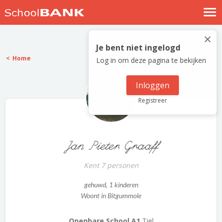
Nostalgische verhalen
×
Log in
Je bent niet ingelogd
Home
Log in om deze pagina te bekijken
Meld je gratis aan
Help
Inloggen
Registreer
Jan Pieter Graaff
Kent 7 personen
gehuwd
, 1 kinderen
Woont in Bitgummole
Openbare School A1
Tiel