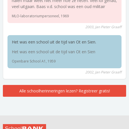
halen maar weet niet meer hoe ze heten. Veel lol gehad,
veel uitgaan. Baas v.d. school was een oud militair
MLO-laboratoriumpersoneel, 1969
2003, Jan Pieter Graaff
Het was een school uit de tijd van Ot en Sien.
Het was een school uit de tijd van Ot en Sien
Openbare School A1, 1959
2002, Jan Pieter Graaff
Alle schoolherinneringen lezen? Registreer gratis!