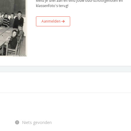
Meld je snel aan en vind jouw oud-schoolgenoten en
klassenfoto's terug!
Aanmelden
Niets gevonden