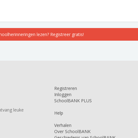
choolherinneringen lezen? Registreer gratis!
Registreren
Inloggen
SchoolBANK PLUS
tvang leuke
Help
Verhalen
Over SchoolBANK
Geschiedenis van SchoolBANK