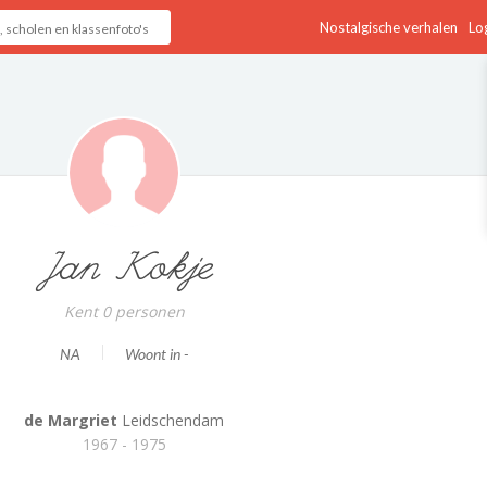
Nostalgische verhalen
Log
Jan Kokje
Kent 0 personen
NA
Woont in -
de Margriet
Leidschendam
1967 - 1975