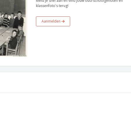
Meld je snel aan en vind jouw oud-schoolgenoten en
klassenfoto's terug!
Aanmelden