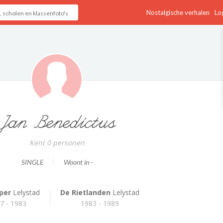
Nostalgische verhalen
Log
Jan Benedictus
Kent 0 personen
SINGLE
Woont in -
per
Lelystad
De Rietlanden
Lelystad
7 - 1983
1983 - 1989