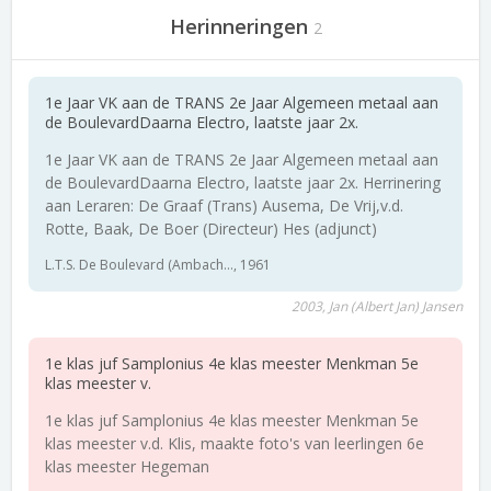
Herinneringen
2
1e Jaar VK aan de TRANS 2e Jaar Algemeen metaal aan
de BoulevardDaarna Electro, laatste jaar 2x.
1e Jaar VK aan de TRANS 2e Jaar Algemeen metaal aan
de BoulevardDaarna Electro, laatste jaar 2x. Herrinering
aan Leraren: De Graaf (Trans) Ausema, De Vrij,v.d.
Rotte, Baak, De Boer (Directeur) Hes (adjunct)
L.T.S. De Boulevard (Ambach..., 1961
2003, Jan (Albert Jan) Jansen
1e klas juf Samplonius 4e klas meester Menkman 5e
klas meester v.
1e klas juf Samplonius 4e klas meester Menkman 5e
klas meester v.d. Klis, maakte foto's van leerlingen 6e
klas meester Hegeman