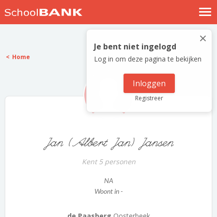
Nostalgische verhalen
×
Log in
Je bent niet ingelogd
Home
Log in om deze pagina te bekijken
Meld je gratis aan
Help
Inloggen
Registreer
Jan (Albert Jan) Jansen
Kent 5 personen
NA
Woont in -
de Paasberg
Oosterbeek