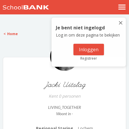
Nostalgische verhalen
×
Log in
Je bent niet ingelogd
Home
Log in om deze pagina te bekijken
Meld je gratis aan
Help
Inloggen
Registreer
Jacki Uitslag
Kent 0 personen
LIVING_TOGETHER
Woont in -
Regionaal Staring...
Lochem