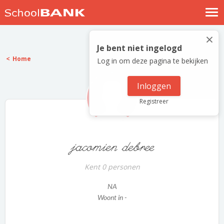
Nostalgische verhalen
×
Log in
Je bent niet ingelogd
Home
Log in om deze pagina te bekijken
Meld je gratis aan
Help
Inloggen
Registreer
jacomien debree
Kent 0 personen
NA
Woont in -