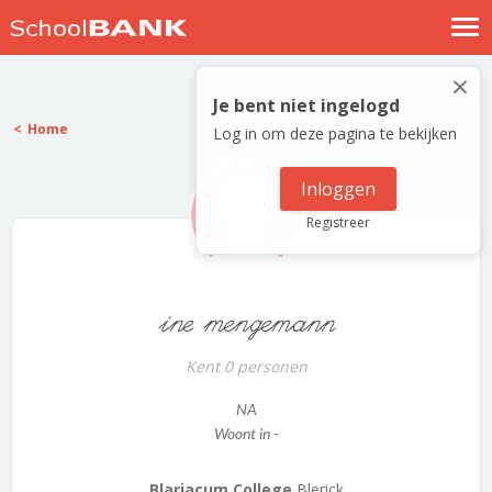
Nostalgische verhalen
×
Log in
Je bent niet ingelogd
Home
Log in om deze pagina te bekijken
Meld je gratis aan
Help
Inloggen
Registreer
ine mengemann
Kent 0 personen
NA
Woont in -
Blariacum College
Blerick