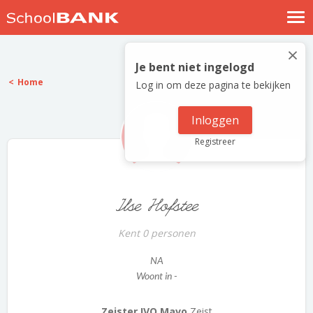
Nostalgische verhalen
×
Log in
Je bent niet ingelogd
Home
Log in om deze pagina te bekijken
Meld je gratis aan
Help
Inloggen
Registreer
Ilse Hofstee
Kent 0 personen
NA
Woont in -
Zeister IVO Mavo
Zeist