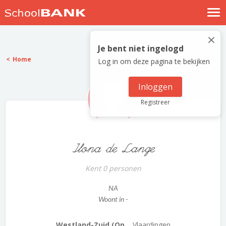
Nostalgische verhalen
×
Log in
Je bent niet ingelogd
Home
Log in om deze pagina te bekijken
Meld je gratis aan
Help
Inloggen
Registreer
Ilona de Lange
Kent 0 personen
NA
Woont in -
Westland-Zuid (Op...
Vlaardingen