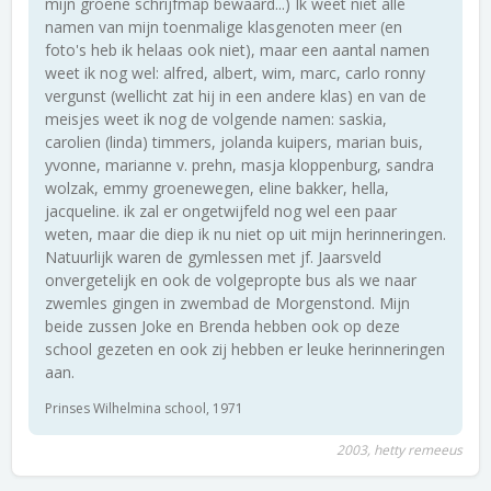
mijn groene schrijfmap bewaard...) Ik weet niet alle
namen van mijn toenmalige klasgenoten meer (en
foto's heb ik helaas ook niet), maar een aantal namen
weet ik nog wel: alfred, albert, wim, marc, carlo ronny
vergunst (wellicht zat hij in een andere klas) en van de
meisjes weet ik nog de volgende namen: saskia,
carolien (linda) timmers, jolanda kuipers, marian buis,
yvonne, marianne v. prehn, masja kloppenburg, sandra
wolzak, emmy groenewegen, eline bakker, hella,
jacqueline. ik zal er ongetwijfeld nog wel een paar
weten, maar die diep ik nu niet op uit mijn herinneringen.
Natuurlijk waren de gymlessen met jf. Jaarsveld
onvergetelijk en ook de volgepropte bus als we naar
zwemles gingen in zwembad de Morgenstond. Mijn
beide zussen Joke en Brenda hebben ook op deze
school gezeten en ook zij hebben er leuke herinneringen
aan.
Prinses Wilhelmina school, 1971
2003, hetty remeeus