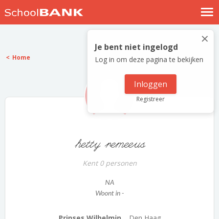
Nostalgische verhalen
×
Log in
Je bent niet ingelogd
Home
Log in om deze pagina te bekijken
Meld je gratis aan
Help
Inloggen
Registreer
hetty remeeus
Kent 0 personen
NA
Woont in -
Prinses Wilhelmin...
Den Haag