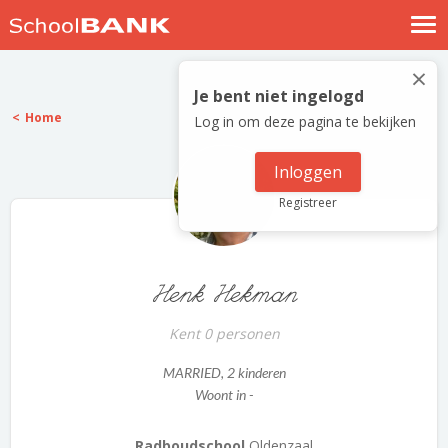
Nostalgische verhalen
×
Log in
Je bent niet ingelogd
Home
Log in om deze pagina te bekijken
Meld je gratis aan
Help
Inloggen
Registreer
Henk Hekman
Kent 0 personen
MARRIED
, 2 kinderen
Woont in -
Radboudschool
Oldenzaal