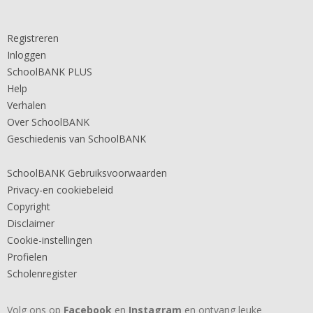
Registreren
Inloggen
SchoolBANK PLUS
Help
Verhalen
Over SchoolBANK
Geschiedenis van SchoolBANK
SchoolBANK Gebruiksvoorwaarden
Privacy-en cookiebeleid
Copyright
Disclaimer
Cookie-instellingen
Profielen
Scholenregister
Volg ons op
Facebook
en
Instagram
en ontvang leuke