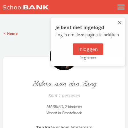
Nostalgische verhalen
×
Log in
Je bent niet ingelogd
Home
Log in om deze pagina te bekijken
Meld je gratis aan
Help
Inloggen
Registreer
Helma van den Berg
Kent 1 personen
MARRIED
, 2 kinderen
Woont in Grootebroek
Ten Kate school
Amsterdam