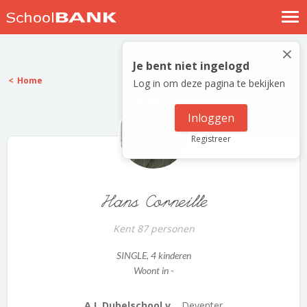
Nostalgische verhalen
×
Log in
Je bent niet ingelogd
Home
Log in om deze pagina te bekijken
Meld je gratis aan
Help
Inloggen
Registreer
Hans Corneille
Kent 87 personen
SINGLE
, 4 kinderen
Woont in -
A.L.Dubelschool v...
Deventer