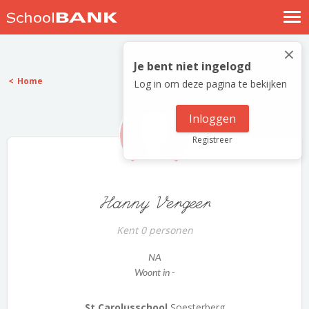
Nostalgische verhalen
×
Log in
Je bent niet ingelogd
Home
Log in om deze pagina te bekijken
Meld je gratis aan
Help
Inloggen
Registreer
Hanny Vergeer
Kent 0 personen
NA
Woont in -
St Carolusschool
Soesterberg