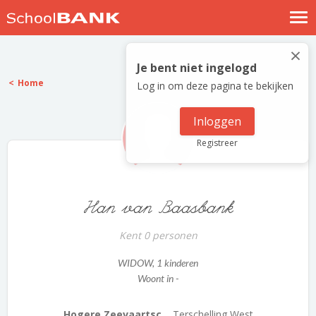
Nostalgische verhalen
×
Log in
Je bent niet ingelogd
Home
Log in om deze pagina te bekijken
Meld je gratis aan
Help
Inloggen
Registreer
Han van Baasbank
Kent 0 personen
WIDOW
, 1 kinderen
Woont in -
Hogere Zeevaartsc...
Terschelling West