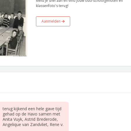
Meld je snel aan en vind jouw oud-schoolgenoten en
klassenfoto's terug!
Aanmelden
terug kijkend een hele gave tijd
gehad op de Havo samen met
Anita Vuyk, Astrid Brederode,
Angelique van Zandvliet, Rene v.