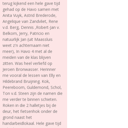
terug kijkend een hele gave tijd
gehad op de Havo samen met
Anita Vuyk, Astrid Brederode,
Angelique van Zandvliet, Rene
v.d. Berg, Dennis ,Robert-Jan v.
Belkom, Jerry, Patricio en
natuurlijk Jan (uit Maassluis
weet z'n achternaam niet
meer), In Havo 4 met al de
meiden van de klas blijven
zitten. Was heel verliefd op
Jeroen Bronwasser. Herinner
me vooral de lessen van Elly en
Hildebrand Bruijning. Kok,
Peereboom, Guldemond, Schol,
Ton v.d. Steen zijn de namen die
me verder te binnen schieten.
Roken in die 2 halletjes bij de
deur, het fietsenhok onder de
grond naast het
handarbeidlokaal. Hele gave tijd