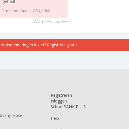
gehad!
Professor Casimir OSG, 1982
2003, Gonnie van Vliet
choolherinneringen lezen? Registreer gratis!
Registreren
Inloggen
SchoolBANK PLUS
tvang leuke
Help