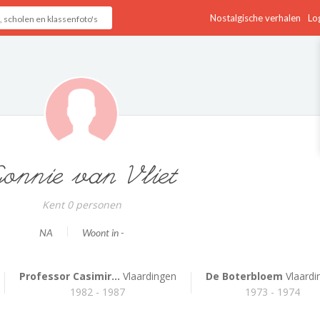
Nostalgische verhalen
Log
onnie van Vliet
Kent 0 personen
NA
Woont in -
Professor Casimir...
Vlaardingen
De Boterbloem
Vlaardi
1982 - 1987
1973 - 1974