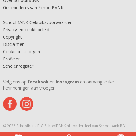
Over SchoolBANK
Geschiedenis van SchoolBANK
SchoolBANK Gebruiksvoorwaarden
Privacy-en cookiebeleid
Copyright
Disclaimer
Cookie-instellingen
Profielen
Scholenregister
Volg ons op
Facebook
en
Instagram
en ontvang leuke
herinneringen aan vroeger!
© 2026 Schoolbank B.V. SchoolBANK.nl - onderdeel van Schoolbank B.V.