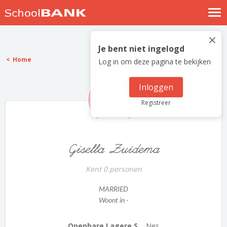
Nostalgische verhalen
×
Log in
Je bent niet ingelogd
Home
Log in om deze pagina te bekijken
Meld je gratis aan
Help
Inloggen
Registreer
Gisella Zuidema
Kent 0 personen
MARRIED
Woont in -
Openbare Lagere S...
Nes