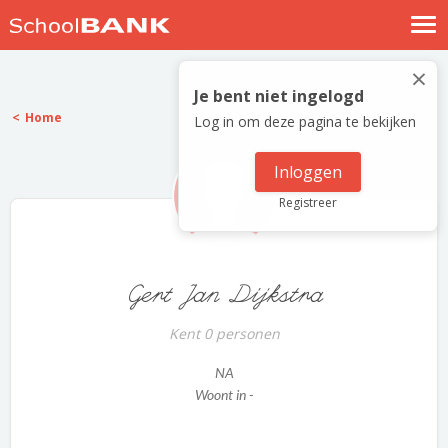
Nostalgische verhalen
×
Log in
Je bent niet ingelogd
Home
Log in om deze pagina te bekijken
Meld je gratis aan
Help
Inloggen
Registreer
Gert Jan Dijkstra
Kent 0 personen
NA
Woont in -