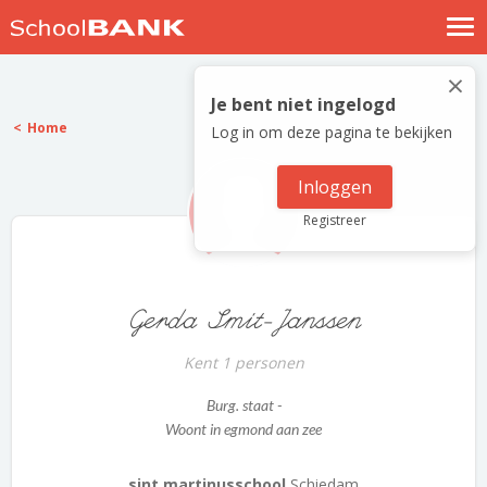
Nostalgische verhalen
×
Log in
Je bent niet ingelogd
Home
Log in om deze pagina te bekijken
Meld je gratis aan
Help
Inloggen
Registreer
Gerda Smit-Janssen
Kent 1 personen
Burg. staat -
Woont in egmond aan zee
sint martinusschool
Schiedam