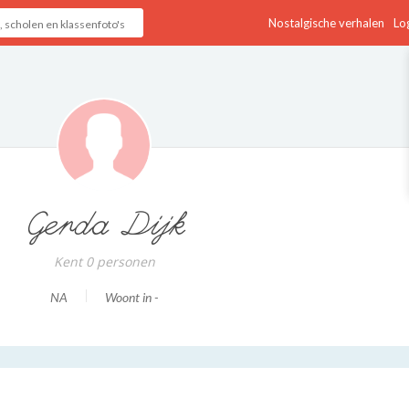
Nostalgische verhalen
Log
Gerda Dijk
Kent 0 personen
NA
Woont in -