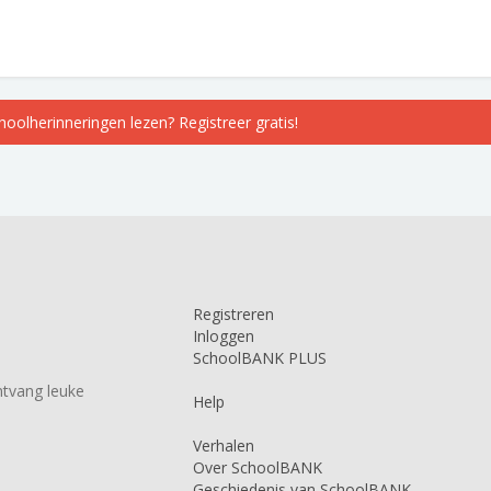
choolherinneringen lezen? Registreer gratis!
Registreren
Inloggen
SchoolBANK PLUS
tvang leuke
Help
Verhalen
Over SchoolBANK
Geschiedenis van SchoolBANK