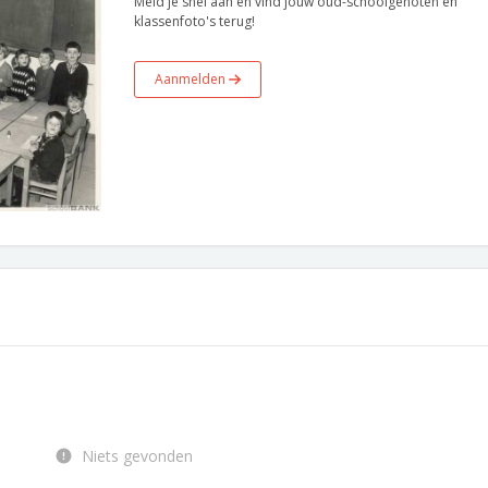
Meld je snel aan en vind jouw oud-schoolgenoten en
klassenfoto's terug!
Aanmelden
Niets gevonden