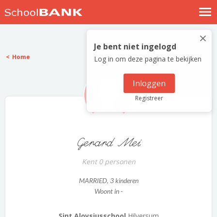
Nostalgische verhalen
×
Log in
Je bent niet ingelogd
Home
Log in om deze pagina te bekijken
Meld je gratis aan
Help
Inloggen
Registreer
Gerard Mei
Kent 0 personen
MARRIED
, 3 kinderen
Woont in -
Sint Aloysiusschool
Hilversum