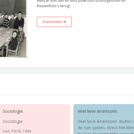
Meld je snel aan en vind jouw oud-schoolgenoten en
klassenfoto's terug!
Aanmelden
Sociologie.
Veel lieve leraressen.
Sociologie
Veel lieve leraressen. Buiten 
de tuin spelen, direct het kli
UvA, PSCW, 1984
in of in de competitie voor d