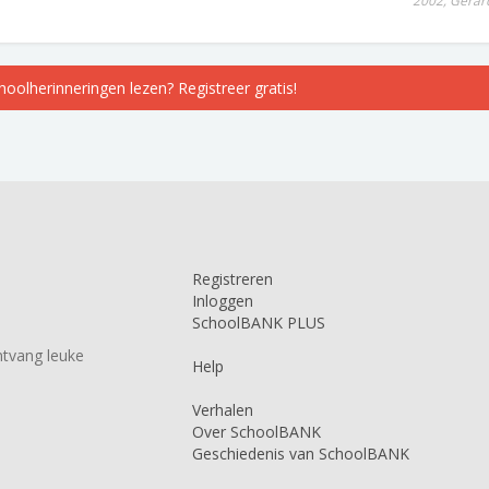
2002, Gerar
choolherinneringen lezen? Registreer gratis!
Registreren
Inloggen
SchoolBANK PLUS
tvang leuke
Help
Verhalen
Over SchoolBANK
Geschiedenis van SchoolBANK