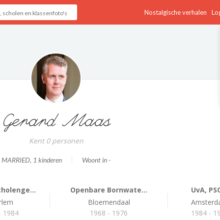
Nostalgische verhalen
Log
Gerard Maas
Kent 0 personen
MARRIED
, 1 kinderen
Woont in -
holenge...
Openbare Bornwate...
UvA, P
rlem
Bloemendaal
Amster
- 1984
1968 - 1976
1984 - 1