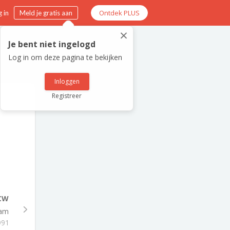
Ontdek PLUS
 in
Meld je gratis aan
×
Je bent niet ingelogd
Log in om deze pagina te bekijken
Inloggen
Registreer
SCW
dam
991