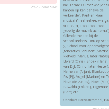
kar. Leraar LO met wie je "al
2002, Gerard Maas
kanten op kan behalve de
verkeerde". Kant-en-klaar
musical ("heeheehee, wie ga
er met mij mee mee mee,
gezellig de muziek achterna")
Gillende meiden bij de
schooltandarts. Hou op schei
;-) School voor opeenvolgen
generaties Schubert (Martine
Rietveld (Marius, later Natasj
Elward (Chris), Snoek (Hans),
van Dijk (Onno, later Hester)
Hemelaar (Arjan), Blankevoor
Ris (PJ), Vogel (Martine) en 
Have (de zusjes), Hoes (Max)
Buwalda (Folkert), Hijgenaar
(Bert) etc.
Openbare Bornwaterschool, 196