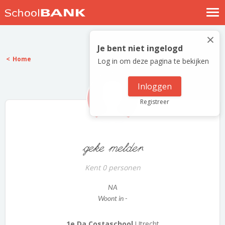
Nostalgische verhalen
×
Log in
Je bent niet ingelogd
Home
Log in om deze pagina te bekijken
Meld je gratis aan
Help
Inloggen
Registreer
geke melder
Kent 0 personen
NA
Woont in -
1e Da Costaschool
Utrecht