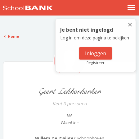
Nostalgische verhalen
×
Log in
Je bent niet ingelogd
Home
Log in om deze pagina te bekijken
Meld je gratis aan
Help
Inloggen
Registreer
Geert Lekkerkerker
Kent 0 personen
NA
Woont in -
Willem De Zwijger
Schoonhoven