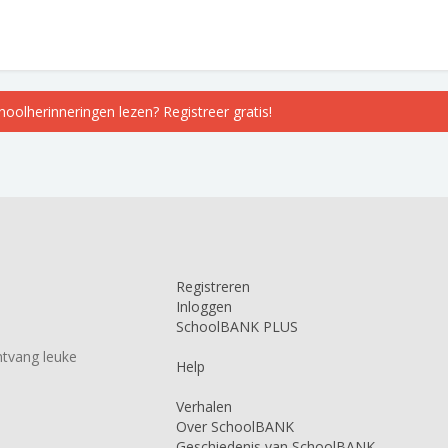
choolherinneringen lezen? Registreer gratis!
Registreren
Inloggen
SchoolBANK PLUS
tvang leuke
Help
Verhalen
Over SchoolBANK
Geschiedenis van SchoolBANK