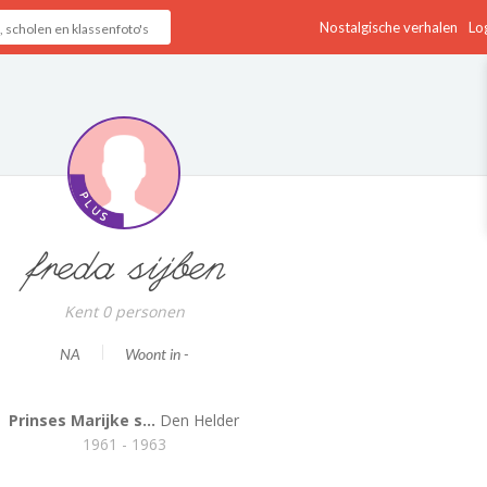
Nostalgische verhalen
Log
freda sijben
Kent 0 personen
NA
Woont in -
Prinses Marijke s...
Den Helder
1961 - 1963