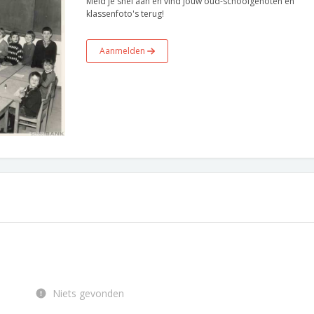
Meld je snel aan en vind jouw oud-schoolgenoten en
klassenfoto's terug!
Aanmelden
Niets gevonden