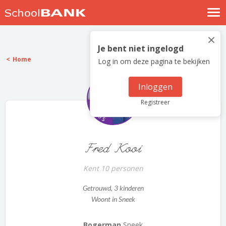
Nostalgische verhalen
×
Log in
Je bent niet ingelogd
Home
Log in om deze pagina te bekijken
Meld je gratis aan
Help
Inloggen
Registreer
Fred Kooi
Kent 10 personen
Getrouwd
, 3 kinderen
Woont in Sneek
Bogerman
Sneek