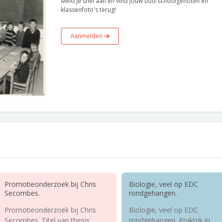
Meld je snel aan en vind jouw oud-schoolgenoten en
klassenfoto's terug!
Aanmelden
Promotieonderzoek bij Chris
Biologie, veel op EDC
Secombes.
rondgehangen.
Promotieonderzoek bij Chris
Biologie, veel op EDC
Secombes. Titel van thesis:
rondgehangen. Praktijk in