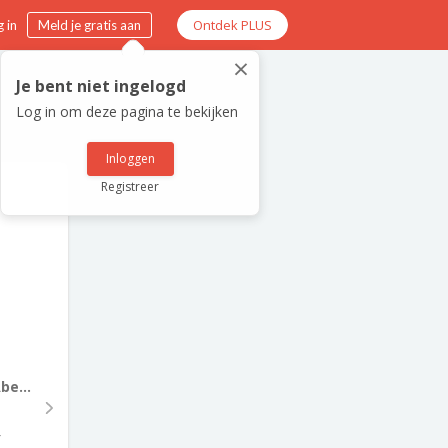
Ontdek PLUS
 in
Meld je gratis aan
×
Je bent niet ingelogd
Log in om deze pagina te bekijken
Inloggen
Registreer
be...
4