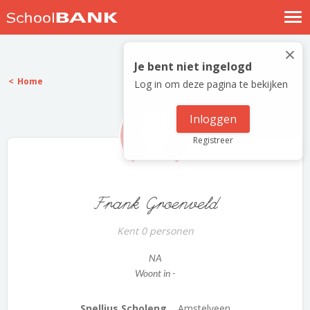
Nostalgische verhalen
×
Log in
Je bent niet ingelogd
Home
Log in om deze pagina te bekijken
Meld je gratis aan
Help
Inloggen
Registreer
Frank Groenveld
Kent 0 personen
NA
Woont in -
Snellius Scholeng...
Amstelveen