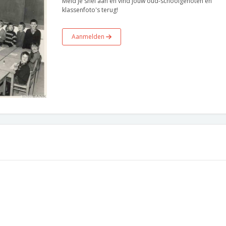
Meld je snel aan en vind jouw oud-schoolgenoten en
klassenfoto's terug!
Aanmelden