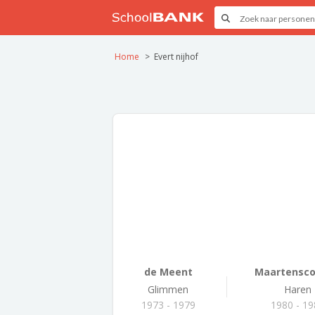
Home
Evert nijhof
de Meent
Maartensco
Glimmen
Haren
1973 - 1979
1980 - 1