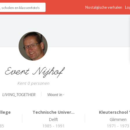
Nostalgische verhalen
Log
Evert Nijhof
Kent 0 personen
LIVING_TOGETHER
Woont in -
llege
Technische Univer...
Kleuterschool 't
Delft
Glimmen
985
1985 - 1991
1971 - 1973