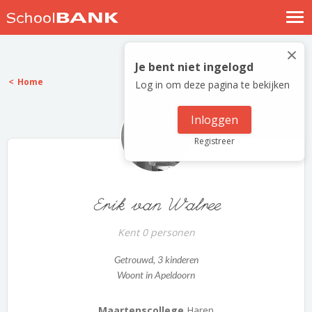
Nostalgische verhalen
×
Log in
Je bent niet ingelogd
Home
Log in om deze pagina te bekijken
Meld je gratis aan
Help
Inloggen
Registreer
Erik van Walree
Kent 0 personen
Getrouwd
, 3 kinderen
Woont in Apeldoorn
Maartenscollege
Haren