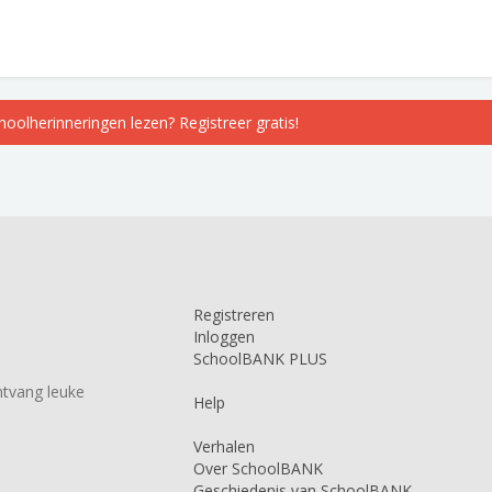
choolherinneringen lezen? Registreer gratis!
Registreren
Inloggen
SchoolBANK PLUS
tvang leuke
Help
Verhalen
Over SchoolBANK
Geschiedenis van SchoolBANK