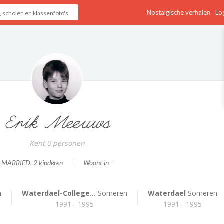
Nostalgische verhalen
Log
Erik Meeuws
Kent 0 personen
MARRIED
, 2 kinderen
Woont in -
n
Waterdael-College...
Someren
Waterdael
Someren
1991 - 1995
1991 - 1995