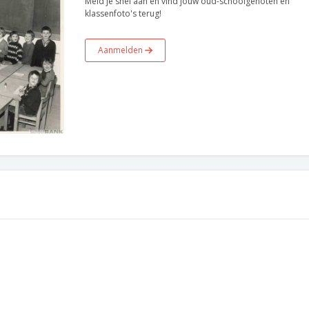
Meld je snel aan en vind jouw oud-schoolgenoten en
klassenfoto's terug!
Aanmelden