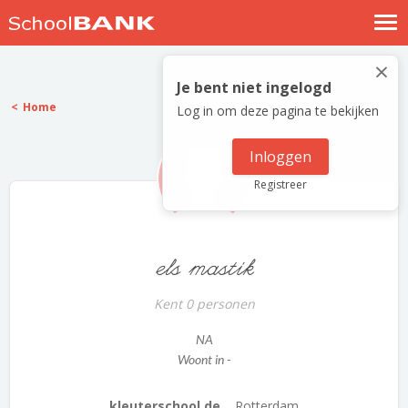
Nostalgische verhalen
×
Log in
Je bent niet ingelogd
Home
Log in om deze pagina te bekijken
Meld je gratis aan
Help
Inloggen
Registreer
els mastik
Kent 0 personen
NA
Woont in -
kleuterschool de...
Rotterdam