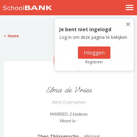
Nostalgische verhalen
×
Log in
Je bent niet ingelogd
Home
Log in om deze pagina te bekijken
Meld je gratis aan
Help
Inloggen
Registreer
Elma de Vries
Kent 0 personen
MARRIED
, 2 kinderen
Woont in -
Theo Thijssenscho...
Alkmaar