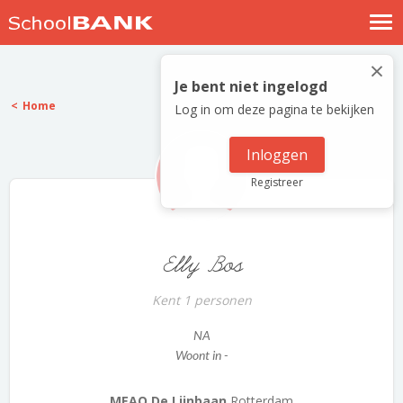
Nostalgische verhalen
×
Log in
Je bent niet ingelogd
Home
Log in om deze pagina te bekijken
Meld je gratis aan
Help
Inloggen
Registreer
Elly Bos
Kent 1 personen
NA
Woont in -
MEAO De Lijnbaan
Rotterdam