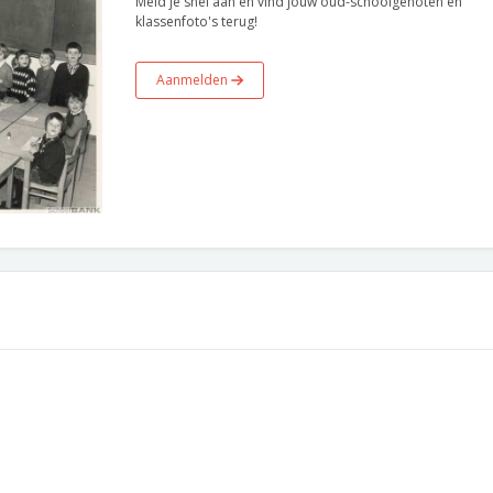
Meld je snel aan en vind jouw oud-schoolgenoten en
klassenfoto's terug!
Aanmelden