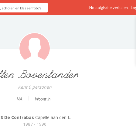
Nostalgische verhalen
Log
llen Bovenlander
Kent 0 personen
NA
Woont in -
BS De Contrabas
Capelle aan den I...
1987 - 1996