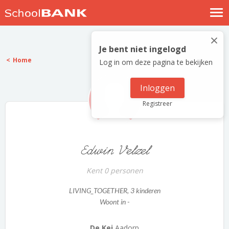
Nostalgische verhalen
×
Log in
Je bent niet ingelogd
Home
Log in om deze pagina te bekijken
Meld je gratis aan
Help
Inloggen
Registreer
Edwin Velzel
Kent 0 personen
LIVING_TOGETHER
, 3 kinderen
Woont in -
De Kei
Aadorp