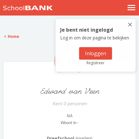
Nostalgische verhalen
×
Log in
Je bent niet ingelogd
Home
Log in om deze pagina te bekijken
Meld je gratis aan
Help
Inloggen
Registreer
Edward van Veen
Kent 0 personen
NA
Woont in -
Dreefschool
Haarlem