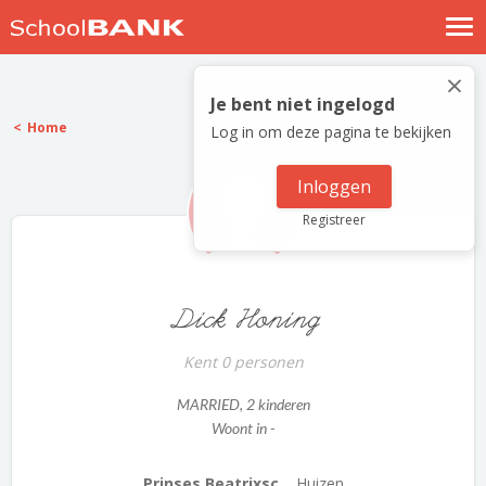
Nostalgische verhalen
×
Log in
Je bent niet ingelogd
Home
Log in om deze pagina te bekijken
Meld je gratis aan
Help
Inloggen
Registreer
Dick Honing
Kent 0 personen
MARRIED
, 2 kinderen
Woont in -
Prinses Beatrixsc...
Huizen