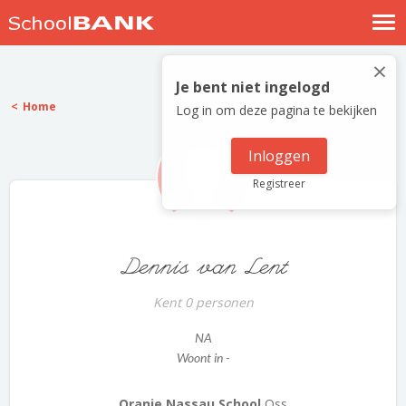
Nostalgische verhalen
×
Log in
Je bent niet ingelogd
Home
Log in om deze pagina te bekijken
Meld je gratis aan
Help
Inloggen
Registreer
Dennis van Lent
Kent 0 personen
NA
Woont in -
Oranje Nassau School
Oss