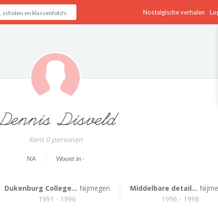
Nostalgische verhalen
Log
Dennis Disveld
Kent 0 personen
NA
Woont in -
Dukenburg College...
Nijmegen
Middelbare detail...
Nijm
1991 - 1996
1996 - 1998