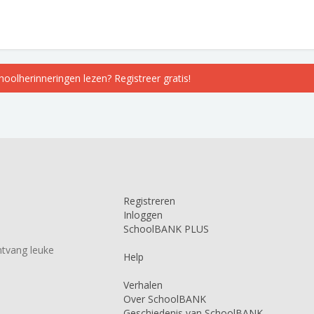
choolherinneringen lezen? Registreer gratis!
Registreren
Inloggen
SchoolBANK PLUS
tvang leuke
Help
Verhalen
Over SchoolBANK
Geschiedenis van SchoolBANK