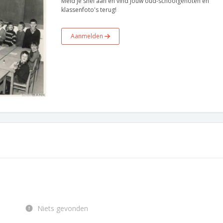
Meld je snel aan en vind jouw oud-schoolgenoten en
klassenfoto's terug!
Aanmelden
Niets gevonden