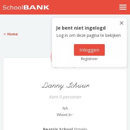
Nostalgische verhalen
×
Log in
Je bent niet ingelogd
Home
Log in om deze pagina te bekijken
Meld je gratis aan
Help
Inloggen
Registreer
Danny Schuur
Kent 0 personen
NA
Woont in -
Beatrix School
Ermelo