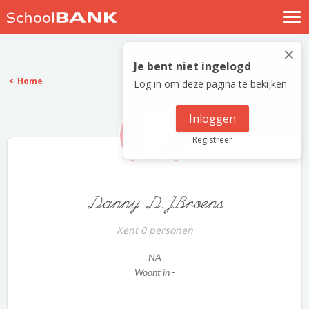
Nostalgische verhalen
×
Log in
Je bent niet ingelogd
Home
Log in om deze pagina te bekijken
Meld je gratis aan
Help
Inloggen
Registreer
Danny D.JBroens
Kent 0 personen
NA
Woont in -